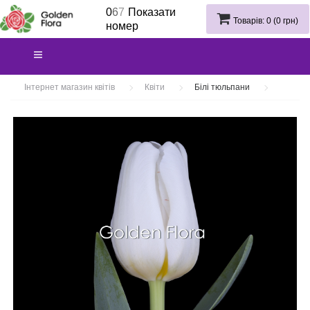
0
6
7
Показати
Товарів: 0 (0 грн)
номер
Інтернет магазин квітів
Квіти
Білі тюльпани