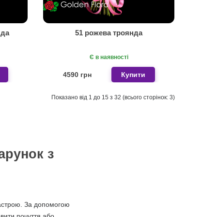
нда
51 рожева троянда
Є в наявності
4590 грн
Купити
Показано від 1 до 15 з 32 (всього сторінок: 3)
арунок з
 настрою. За допомогою
вити почуття або