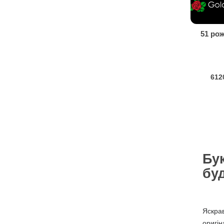
51 ро
612
Бук
бу
Яскрав
оригін