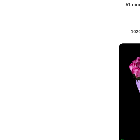
51 пі
102