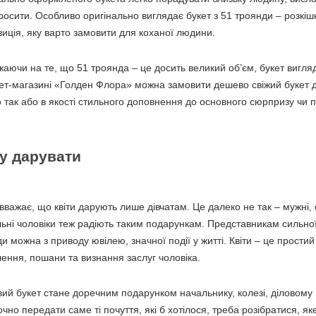
осити. Особливо оригінально виглядає букет з 51 троянди – розкі
иція, яку варто замовити для коханої людини.
аючи на те, що 51 троянда – це досить великий об’єм, букет вигля
ет-магазині «Голден Флора» можна замовити дешево свіжий букет д
 так або в якості стильного доповнення до основного сюрпризу чи 
у дарувати
вважає, що квіти дарують лише дівчатам. Це далеко не так – мужні, 
ьні чоловіки теж радіють таким подарункам. Представникам сильної 
и можна з приводу ювілею, значної події у житті. Квіти – це простий
ення, пошани та визнання заслуг чоловіка.
ий букет стане доречним подарунком начальнику, колезі, діловому 
чно передати саме ті почуття, які б хотілося, треба розібратися, я