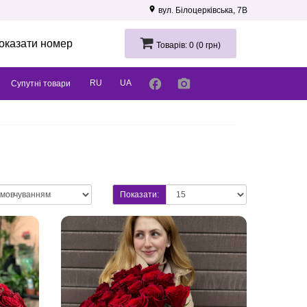
room
вул. Білоцерківська, 7В
оказати номер
Товарів: 0 (0 грн)
facebook
photo_camera
RU
UA
Супутні товари
Показати: