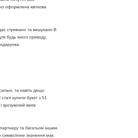
шно оформлена квіткова
дає стримано та вишукано.В
ля будь якого приводу,
подарунка.
сильні, та навіть дещо
статі купити букет з 51
 і зрозумілий вияв
партнеру та багатьом іншим.
ке символічне значення має