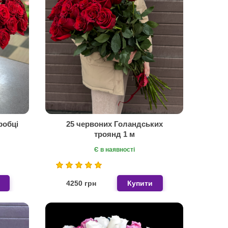
робці
25 червоних Голандських
троянд 1 м
Є в наявності
4250 грн
Купити