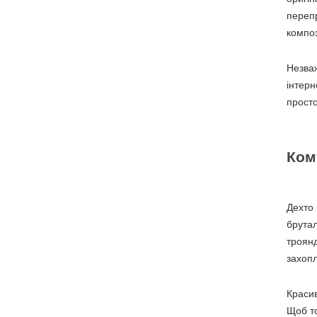
перепр
композ
Незваж
інтерн
просто
Ком
Дехто 
брутал
троянд
захопл
Красив
Щоб то