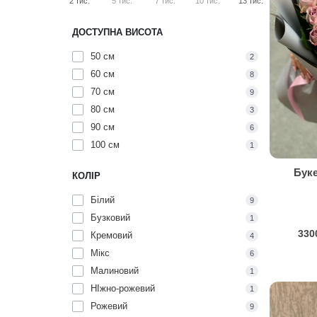
2 тис.
5 тис.
7 тис.
10 тис.
13 тис.
ДОСТУПНА ВИСОТА
50 см
2
60 см
8
70 см
9
80 см
3
90 см
6
100 см
1
Буке
КОЛІР
Білий
9
Бузковий
1
330
Кремовий
4
Мікс
6
Малиновий
1
НІжно-рожевий
1
Рожевий
9