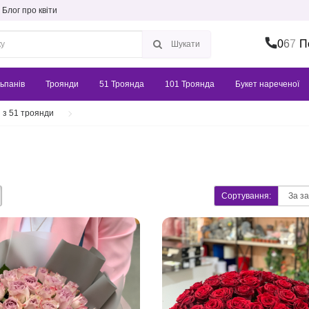
Блог про квіти
0
6
7
П
Шукати
ьпанів
Троянди
51 Троянда
101 Троянда
Букет нареченої
 з 51 троянди
Сортування: