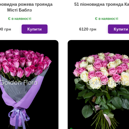
оновидна рожева троянда
51 піоновидна троянда К
Місті Баблз
Є в наявності
Є в наявності
00 грн
Купити
6120 грн
Купити