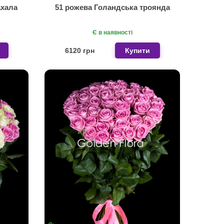
ахала
51 рожева Голандська троянда
Є в наявності
6120 грн
Купити