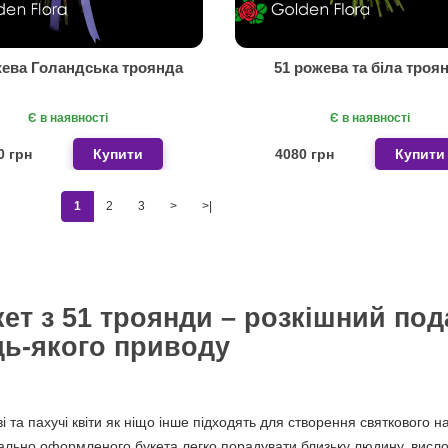
жева Голандська троянда
51 рожева та біла троя
Є в наявності
Є в наявності
0 грн
Купити
4080 грн
Купити
1
2
3
>
>|
ет з 51 троянди – розкішний под
дь-якого приводу
і та пахучі квіти як ніщо інше підходять для створення святкового
ально оформленого букета легко порадувати близьку людину, висло