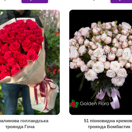
малинова голландська
51 піоновидна кремов
троянда Гоча
троянда Бомбастик