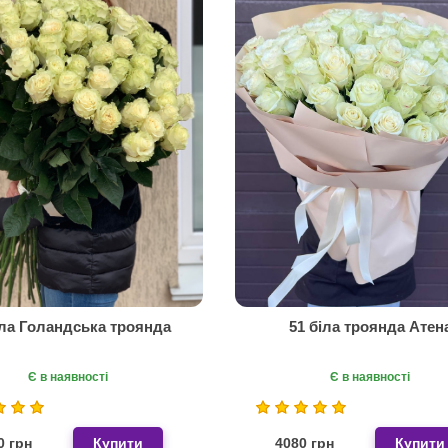
іла Голандська троянда
51 біла троянда Атен
Є в наявності
Є в наявності
0 грн
Купити
4080 грн
Купити