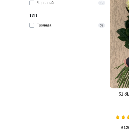
Червоний
12
ТИП
Троянда
32
51 б
612