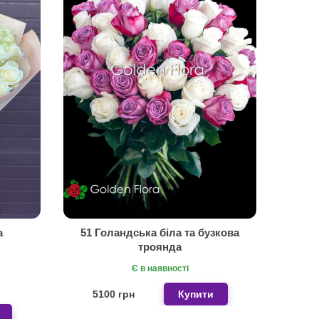
а
51 Голандська біла та бузкова
троянда
Є в наявності
5100 грн
Купити